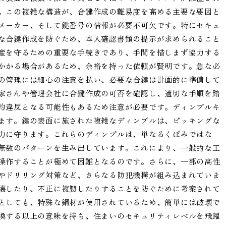
。この複雑な構造が、合鍵作成の難易度を高める主要な要因と
メーカー、そして鍵番号の情報が必要不可欠です。特にセキュ
な合鍵作成を防ぐため、本人確認書類の提示が求められること
産を守るための重要な手続きであり、手間を惜しまず協力する
かかる場合があるため、余裕を持った依頼が賢明です。急な必
の管理には細心の注意を払い、必要な合鍵は計画的に準備して
家さんや管理会社に合鍵作成の可否を確認し、適切な手順を踏
約違反となる可能性もあるため注意が必要です。ディンプルキ
ます。鍵の表面に施された複雑なディンプルは、ピッキングな
力に守ります。これらのディンプルは、単なるくぼみではな
無数のパターンを生み出しています。これにより、一般的な工
操作することが極めて困難となるのです。さらに、一部の高性
やドリリング対策など、さらなる防犯機構が組み込まれていま
壊したり、不正に複製したりすることを防ぐために考案されて
としても、特殊な鋼材が使用されているため、簡単には破壊で
換する以上の意味を持ち、住まいのセキュリティレベルを飛躍