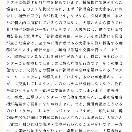
ラブルに発展する可能性を秘めています。賃貸物件で鍵が折れた
場合は、どのような状況であれ、まず「管理会社や大家さんに報
告し、指示を仰ぐ」のが鉄則です。なぜなら、玄関の鍵は、あな
たが個人的に所有しているものではなく、大家さんから借りてい
る「物件の設備の一部」だからです。入居者には、借りている設
備を善良に管理する「善管注意義務」があり、その設備に不具合
が生じた場合は、速やかに所有者である大家さん側に報告する義
務があります。報告を怠り、無断で修理や交換を行ってしまう
と、契約違反と見なされる可能性があります。特に、勝手にシリ
ンダーごと交換してしまうのは最も危険な行為です。多くの集合
住宅では、火災などの緊急時に管理者が全戸を開けられる「マス
ターキーシステム」が導入されています。あなたが市販のシリン
ダーに交換してしまうと、このシステムが機能しなくなり、物件
全体のセキュリティ管理に支障をきたしてしまいます。退去時
に、再度、正規のシリンダーへの交換を求められ、二重の費用負
担が発生する羽目になりかねません。では、費用負担はどうなる
のでしょうか。これはケースバイケースですが、一般的には、鍵
の経年劣化が原因で自然に折れたと判断される場合は、大家さん
（貸主）側の負担で修理・交換が行われることが多いです。一方
で、入居者が無理な力を加えた、乱暴に扱ったなど、入居者側の