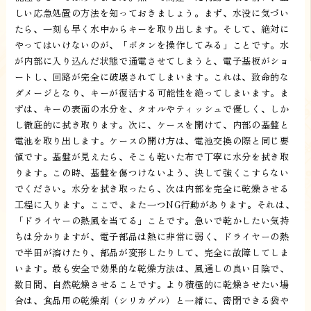
しい応急処置の方法を知っておきましょう。まず、水没に気づい
たら、一刻も早く水中からキーを取り出します。そして、絶対に
やってはいけないのが、「ボタンを操作してみる」ことです。水
が内部に入り込んだ状態で通電させてしまうと、電子基板がショ
ートし、回路が完全に破壊されてしまいます。これは、致命的な
ダメージとなり、キーが復活する可能性を絶ってしまいます。ま
ずは、キーの表面の水分を、タオルやティッシュで優しく、しか
し徹底的に拭き取ります。次に、ケースを開けて、内部の基盤と
電池を取り出します。ケースの開け方は、電池交換の際と同じ要
領です。基盤が見えたら、そこも乾いた布で丁寧に水分を拭き取
ります。この時、基盤を傷つけないよう、決して強くこすらない
でください。水分を拭き取ったら、次は内部を完全に乾燥させる
工程に入ります。ここで、また一つNG行動があります。それは、
「ドライヤーの熱風を当てる」ことです。急いで乾かしたい気持
ちは分かりますが、電子部品は熱に非常に弱く、ドライヤーの熱
で半田が溶けたり、部品が変形したりして、完全に故障してしま
います。最も安全で効果的な乾燥方法は、風通しの良い日陰で、
数日間、自然乾燥させることです。より積極的に乾燥させたい場
合は、食品用の乾燥剤（シリカゲル）と一緒に、密閉できる袋や